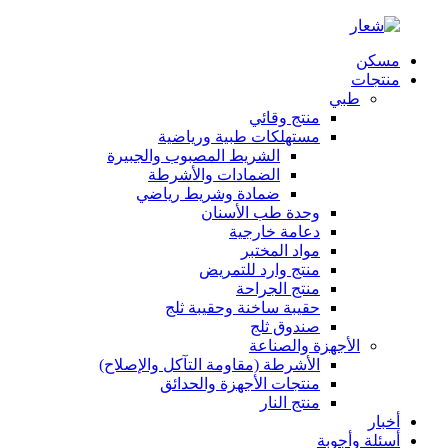
مسكن
منتجات
طبي
منتج وقائي
مستهلكات طبية ورياضية
الشريط المصبوب والجبيرة
الضمادات والأشرطة
ضمادة وشريط رياضي
وحدة طب الأسنان
دعامة خارجية
مواد المختبر
منتج وارد للتمريض
منتج الجراحة
حقيبة ساخنة وحقيبة ثلج
صندوق ثلج
الأجهزة والصناعة
الأشرطة (مقاومة التآكل والإصلاح)
منتجات الأجهزة والحدائق
منتج النار
أخبار
أسئلة وأجوبة