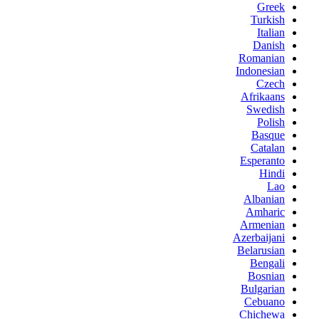
Greek
Turkish
Italian
Danish
Romanian
Indonesian
Czech
Afrikaans
Swedish
Polish
Basque
Catalan
Esperanto
Hindi
Lao
Albanian
Amharic
Armenian
Azerbaijani
Belarusian
Bengali
Bosnian
Bulgarian
Cebuano
Chichewa