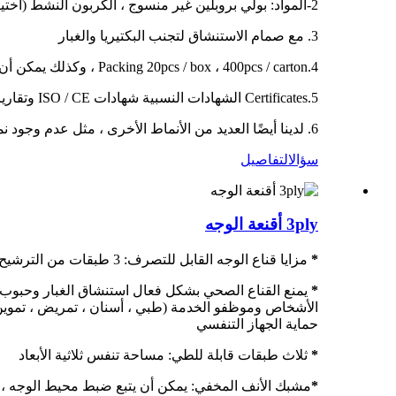
2-المواد: بولي بروبلين غير منسوج ، الكربون النشط (اختياري) ، القطن الناعم ، مرشح النفخ الذائب ، الصمام (اختياري)
3. مع صمام الاستنشاق لتجنب البكتيريا والغبار
4.Packing 20pcs / box ، 400pcs / carton ، وكذلك يمكن أن يكون حسب طلب العملاء
5.Certificates الشهادات النسبية شهادات ISO / CE وتقارير الاختبار.
6. لدينا أيضًا العديد من الأنماط الأخرى ، مثل عدم وجود نمط صمام ، وأنماط الكربون النشط ، وأنماط حزام الأذن القابلة للتعديل ، وما إلى ذلك ...
سؤال
التفاصيل
3ply أقنعة الوجه
*
مزايا قناع الوجه القابل للتصرف: 3 طبقات من الترشيح ، بدون رائحة ، مواد مضادة للحساسية ، تغليف صحي ، تهوية جيدة.
*
يمنع القناع الصحي بشكل فعال استنشاق الغبار وحبوب ا
الأشخاص وموظفو الخدمة (طبي ، أسنان ، تمريض ، تموين ، 
حماية الجهاز التنفسي
*
ثلاث طبقات قابلة للطي: مساحة تنفس ثلاثية الأبعاد
*
مشبك الأنف المخفي: يمكن أن يتبع ضبط محيط الوجه ، 