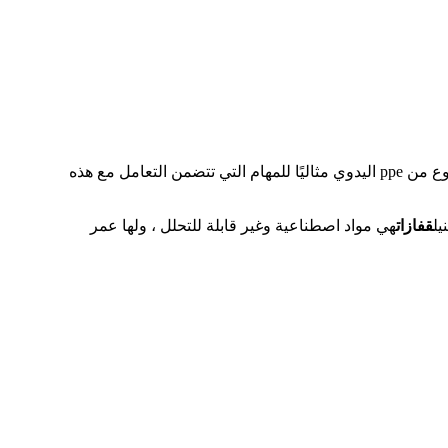
توفر حماية كافية ضد الأحماض والقواعد الأقوى وكذلك الأملاح والكحوليات ومحاليل المياه مما يجعل هذا النوع من ppe اليدوي مثاليًا للمهام التي تتضمن التعامل مع هذه
يل
قفازات
هي مواد اصطناعية وغير قابلة للتحلل ، ولها عمر