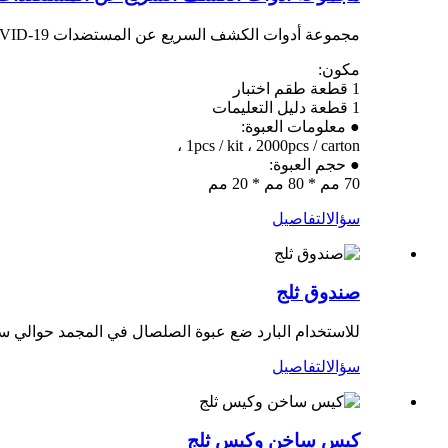
مجموعة أدوات الكشف السريع عن المستضدات COVID-19
مكون:
1 قطعة طقم اختبار
1 قطعة دليل التعليمات
● معلومات العبوة:
1pcs / kit ، 2000pcs / carton ،
● حجم العبوة:
70 مم * 80 مم * 20 مم
سؤال
التفاصيل
صندوق ثلج
للاستخدام البارد ضع عبوة الصلصال في المجمد حوالي س
سؤال
التفاصيل
كيس ساخن وكيس ثلج