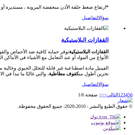
*
ارتفاع ضغط حلقة الأذن منخفضة المرونة ، مستديرة أو م
سؤال
التفاصيل
القفازات البلاستيكية
القفازات البلاستيكية
الأنواع من المواد أو عند التعامل مع الأشياء في الأماكن ا
الفينيل مادة اصطناعية غير قابلة للتحلل الحيوي وخالية م
تخزين أطول من
كفوف مطاطية
، والتي غالبًا ما تبدأ في ال
سؤال
التفاصيل
6
5
4
3
2
1
التالي>
>>
صفحة 1/6
© حقوق الطبع والنشر - 2010-2020: جميع الحقوق محفوظة.