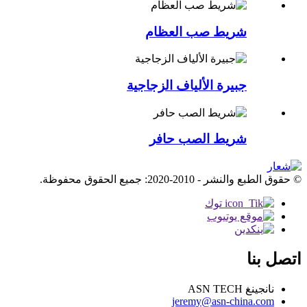
شريط صب العظام
جبيرة الألياف الزجاجية
شريط الصب حافر
© حقوق الطبع والنشر - 2010-2020: جميع الحقوق محفوظة.
اتصل بنا
نانجينغ ASN TECH
jeremy@asn-china.com