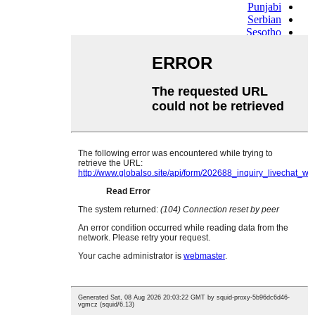
Punjabi
Serbian
Sesotho
Sinhala
Slovak
Slovenian
Somali
Samoan
Scots Gaelic
Shona
Sindhi
Sundanese
Swahili
Tajik
Tamil
Telugu
Thai
Ukrainian
Urdu
Uzbek
Vietnamese
Welsh
Xhosa
Yiddish
Yoruba