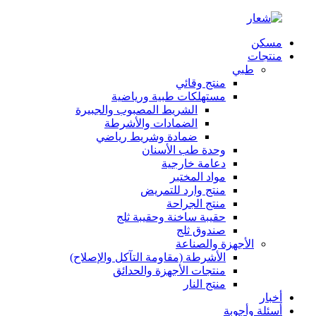
مسكن
منتجات
طبي
منتج وقائي
مستهلكات طبية ورياضية
الشريط المصبوب والجبيرة
الضمادات والأشرطة
ضمادة وشريط رياضي
وحدة طب الأسنان
دعامة خارجية
مواد المختبر
منتج وارد للتمريض
منتج الجراحة
حقيبة ساخنة وحقيبة ثلج
صندوق ثلج
الأجهزة والصناعة
الأشرطة (مقاومة التآكل والإصلاح)
منتجات الأجهزة والحدائق
منتج النار
أخبار
أسئلة وأجوبة