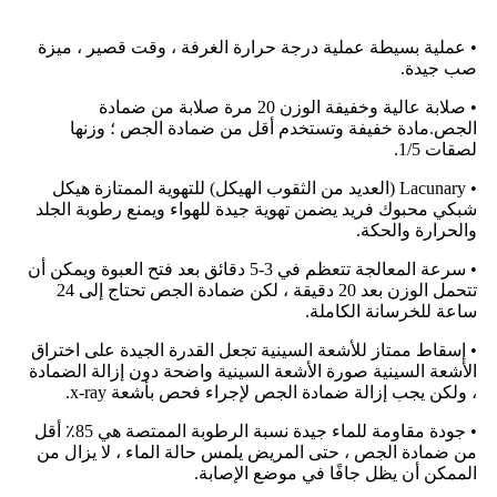
• عملية بسيطة عملية درجة حرارة الغرفة ، وقت قصير ، ميزة
صب جيدة.
• صلابة عالية وخفيفة الوزن 20 مرة صلابة من ضمادة
الجص.مادة خفيفة وتستخدم أقل من ضمادة الجص ؛ وزنها
لصقات 1/5.
• Lacunary (العديد من الثقوب الهيكل) للتهوية الممتازة هيكل
شبكي محبوك فريد يضمن تهوية جيدة للهواء ويمنع رطوبة الجلد
والحرارة والحكة.
• سرعة المعالجة تتعظم في 3-5 دقائق بعد فتح العبوة ويمكن أن
تتحمل الوزن بعد 20 دقيقة ، لكن ضمادة الجص تحتاج إلى 24
ساعة للخرسانة الكاملة.
• إسقاط ممتاز للأشعة السينية تجعل القدرة الجيدة على اختراق
الأشعة السينية صورة الأشعة السينية واضحة دون إزالة الضمادة
، ولكن يجب إزالة ضمادة الجص لإجراء فحص بأشعة x-ray.
• جودة مقاومة للماء جيدة نسبة الرطوبة الممتصة هي 85٪ أقل
من ضمادة الجص ، حتى المريض يلمس حالة الماء ، لا يزال من
الممكن أن يظل جافًا في موضع الإصابة.