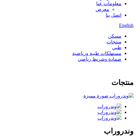
معلومات عنا
معرض
اتصل بنا
English
مسكن
منتجات
طبي
مستهلكات طبية ورياضية
ضمادة وشريط رياضي
منتجات
وندروراب