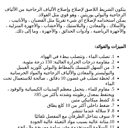
يتكون الشريط اللاصق لإصلاح وإصلاح الألياف الزجاجية من الألياف
الزجاجية والبولي يوريثين ، وهو قوي مثل الفولاذ.
يمكن استخدامه لإصلاح أي شيء تقريبًا مثل القضبان ، والأنابيب ،
والأسلاك ، والمعادن ، والبلاستيك ، والأخشاب ، والأجهزة المنزلية ،
والأجهزة الرياضية ، وأدوات الحدائق ، والأجهزة ، وما إلى ذلك.
الميزات والفوائد:
1. تصلب الماء ، وتتصلب ببطء في الهواء.
2. مقاومة درجات الحرارة العالية: 150 درجة مئوية.
3. من السهل التمسك بالمطاط والبولي كلوريد الفينيل
والبوليستر والمعادن والألياف الزجاجية والمواد الخرسانية
4. لحظة تصلب في غضون 10 دقائق ، صالحة للاستعمال تحت
الماء
5. مقاوم للماء ، يتحمل معظم المذيبات الكيميائية والوقود ،
ويحتفظ بمعدل رطوبته وشدته بأكثر من 85٪
6. كشط ميكانيكي متين
7. ضغط داخلي أكثر من 10 كلغ يطاق
8. لا سلالة عندما تنتشر
9. سوف يتداخل الطرفان مع المفصل تلقائيًا
10.متانة عالية بسبب مواد التعبئة عالية الجودة
11. السلامة المستخدمة وغير سامة ومريحة ولا رائحة