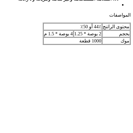
المواصفات
محتوى الراتنج
44٪ أو 50٪
بحجم
2 بوصة * 1.25
4 بوصة * 1.5 م
موك
1000 قطعة