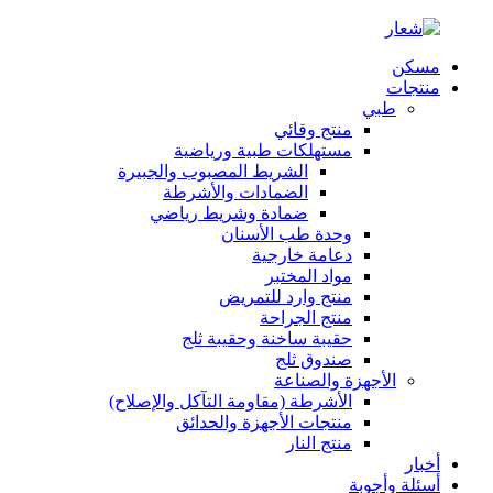
مسكن
منتجات
طبي
منتج وقائي
مستهلكات طبية ورياضية
الشريط المصبوب والجبيرة
الضمادات والأشرطة
ضمادة وشريط رياضي
وحدة طب الأسنان
دعامة خارجية
مواد المختبر
منتج وارد للتمريض
منتج الجراحة
حقيبة ساخنة وحقيبة ثلج
صندوق ثلج
الأجهزة والصناعة
الأشرطة (مقاومة التآكل والإصلاح)
منتجات الأجهزة والحدائق
منتج النار
أخبار
أسئلة وأجوبة