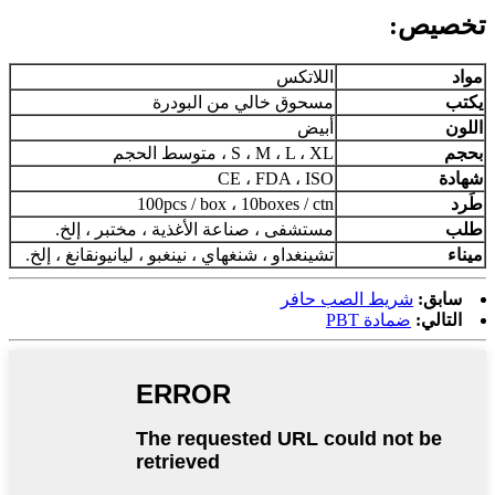
تخصيص:
مواد
اللاتكس
يكتب
مسحوق خالي من البودرة
اللون
أبيض
بحجم
S ، M ، L ، XL ، متوسط ​​الحجم
شهادة
CE ، FDA ، ISO
طَرد
100pcs / box ، 10boxes / ctn
طلب
مستشفى ، صناعة الأغذية ، مختبر ، إلخ.
ميناء
تشينغداو ، شنغهاي ، نينغبو ، ليانيونقانغ ، إلخ.
سابق:
شريط الصب حافر
التالي:
ضمادة PBT